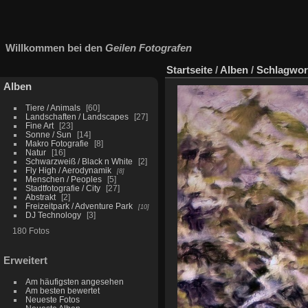
Willkommen bei den
Geilen Fotografen
Startseite
/
Alben
/
Schlagwor
Alben
Tiere / Animals
60
Landschaften / Landscapes
27
Fine Art
23
Sonne / Sun
14
Makro Fotografie
8
Natur
16
Schwarzweiß / Black n White
2
Fly High / Aerodynamik
8
Menschen / Peoples
5
Stadtfotografie / City
27
Abstrakt
2
Freizeitpark / Adventure Park
10
DJ Technology
3
180 Fotos
Erweitert
Am häufigsten angesehen
Am besten bewertet
Neueste Fotos