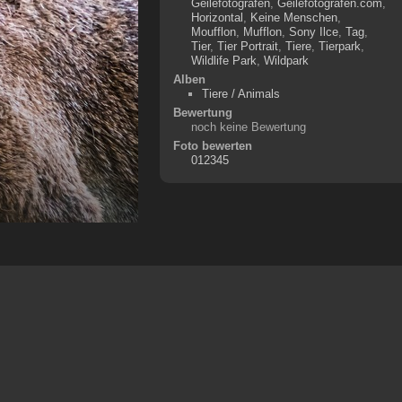
Geilefotografen
,
Geilefotografen.com
,
Horizontal
,
Keine Menschen
,
Moufflon
,
Mufflon
,
Sony Ilce
,
Tag
,
Tier
,
Tier Portrait
,
Tiere
,
Tierpark
,
Wildlife Park
,
Wildpark
Alben
Tiere / Animals
Bewertung
noch keine Bewertung
Foto bewerten