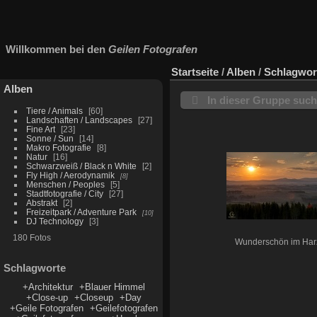
Willkommen bei den
Geilen Fotografen
Startseite
/
Alben
/
Schlagwor
Alben
In dieser Gruppe suc
Tiere / Animals
60
Landschaften / Landscapes
27
Fine Art
23
Sonne / Sun
14
Makro Fotografie
8
Natur
16
Schwarzweiß / Black n White
2
Fly High / Aerodynamik
8
Menschen / Peoples
5
Stadtfotografie / City
27
Abstrakt
2
Freizeitpark / Adventure Park
10
DJ Technology
3
180 Fotos
Wunderschön im Har
Schlagworte
+Architektur
+Blauer Himmel
+Close-up
+Closeup
+Day
+Geile Fotografen
+Geilefotografen