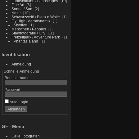
Landschaften / Landscapes
10
Fine Art
6
Sonne / Sun
2
Natur
10
Schwarzweiß / Black n White
1
Fly High / Aerodynamik
1
Skydive
1
Menschen / Peoples
2
Stadtfotografie / City
11
Freizeitpark / Adventure Park
1
Phantasialand
1
Identifikation
Anmeldung
Schnelle Anmeldung
Benutzername
Passwort
Auto-Login
GF - Menü
Geile Fotografen