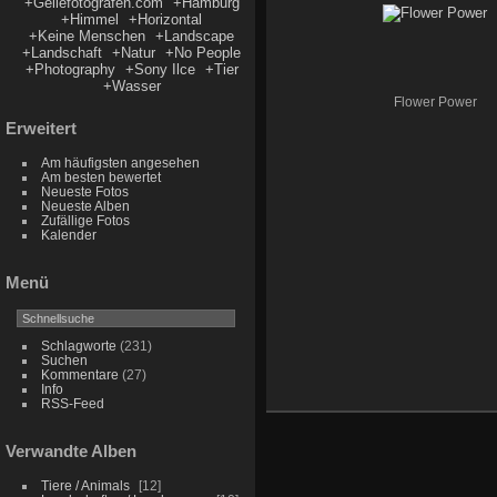
+Geilefotografen.com
+Hamburg
+Himmel
+Horizontal
+Keine Menschen
+Landscape
+Landschaft
+Natur
+No People
+Photography
+Sony Ilce
+Tier
+Wasser
Flower Power
Erweitert
Am häufigsten angesehen
Am besten bewertet
Neueste Fotos
Neueste Alben
Zufällige Fotos
Kalender
Menü
Schlagworte
(231)
Suchen
Kommentare
(27)
Info
RSS-Feed
Verwandte Alben
Tiere / Animals
12