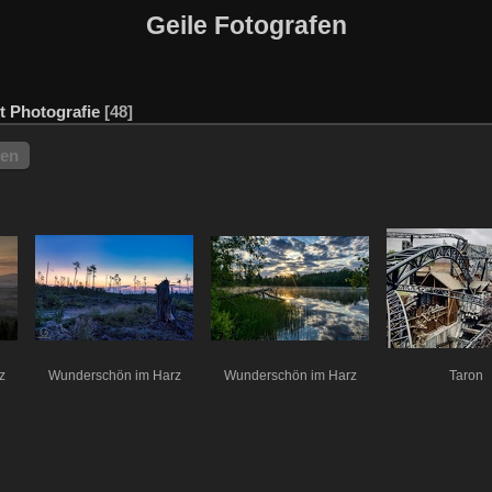
Geile Fotografen
t
Photografie
48
hen
z
Wunderschön im Harz
Wunderschön im Harz
Taron